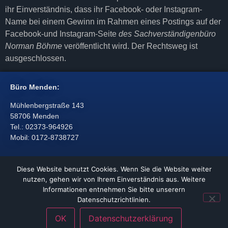
ihr Einverständnis, dass ihr Facebook- oder Instagram-
Name bei einem Gewinn im Rahmen eines Postings auf der
Facebook-und Instagram-Seite
des Sachverständigenbüro
Norman Böhme
veröffentlicht wird. Der Rechtsweg ist
ausgeschlossen.
Büro Menden:
Mühlenbergstraße 143
58706 Menden
Tel.: 02373-964926
Mobil: 0172-8738727
Diese Website benutzt Cookies. Wenn Sie die Website weiter
nutzen, gehen wir von Ihrem Einverständnis aus. Weitere
Informationen entnehmen Sie bitte unserern
Hochsauerlandkreis
|
Dortmund
|
Hagen
|
Datenschutzrichtlinien.
Bauwerksabdichtung Arnsberg
OK
Datenschutzerklärung
Datenschutzerklärung
|
Impressum