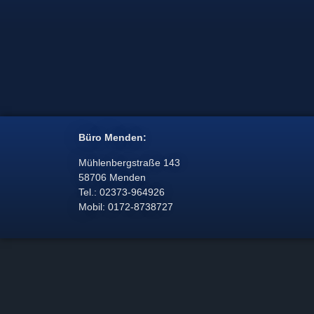
Büro Menden:
Mühlenbergstraße 143
58706 Menden
Tel.: 02373-964926
Mobil: 0172-8738727