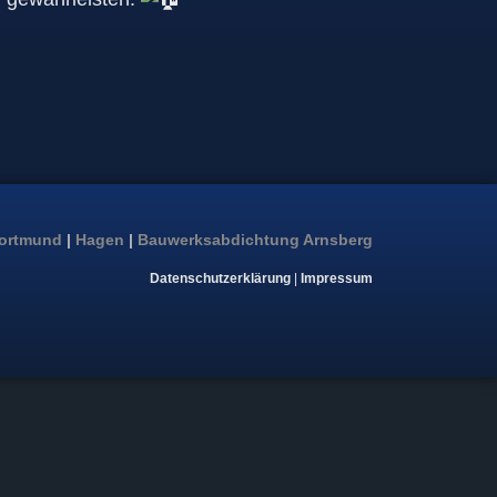
ortmund
|
Hagen
|
Bauwerksabdichtung Arnsberg
Datenschutzerklärung
|
Impressum