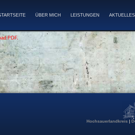
STARTSEITE
ÜBER MICH
LEISTUNGEN
AKTUELLE
load PDF.
Hochsauerlandkreis
|
D