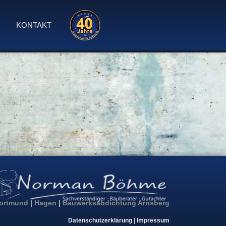
S
KONTAKT
ortmund
|
Hagen
|
Bauwerksabdichtung Arnsberg
Datenschutzerklärung
|
Impressum